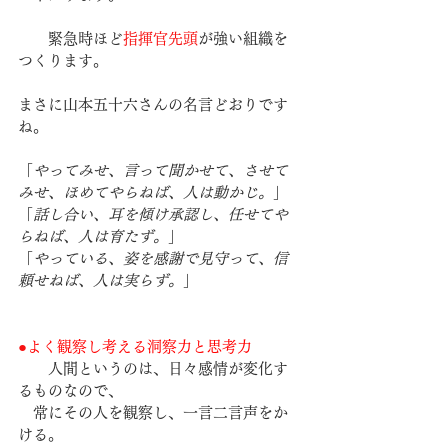
　　緊急時ほど
指揮官先頭
が強い組織を
つくります。
まさに山本五十六さんの名言どおりです
ね。
「
やってみせ、言って聞かせて、させて
みせ、ほめてやらねば、人は動かじ。
」
「
話し合い、耳を傾け承認し、任せてや
らねば、人は育たず。
」
「
やっている、姿を感謝で見守って、信
頼せねば、人は実らず。
」
●
よく観察し考える洞察力と思考力
　　人間というのは、日々感情が変化す
るものなので、
　常にその人を観察し、一言二言声をか
ける。