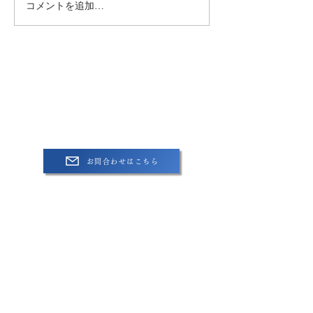
コメントを追加…
株式会社G＆Dコンサルタンツ
​〒224-0025
神奈川県横浜市都筑区早渕1-2-6-1003号​
お問合わせはこちら
090-5222-0998
営業時間 / 平日9:00〜18:00
代表取締役 蠣崎 公平 Kouhei Kakizaki​
【​業務内容】
​経営コンサルティング・月次顧問
経営計画作成支援
組織風土づくり・人材教育支援
企業ブランディング支援
財務支援・金融機関対応
事業承継
経理業務改善・会計コンサルティング