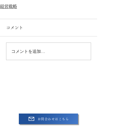
経営戦略
コメント
コメントを追加…
株式会社G＆Dコンサルタンツ
​〒224-0025
神奈川県横浜市都筑区早渕1-2-6-1003号​
お問合わせはこちら
090-5222-0998