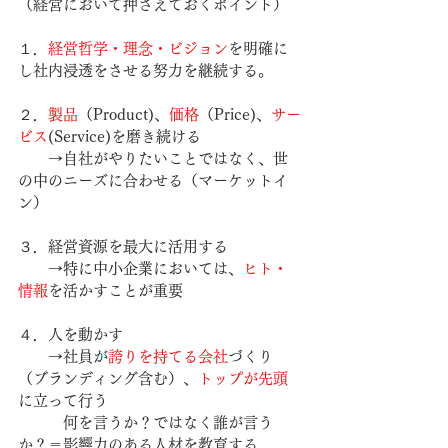
（経営において押さえておくポイント）
１．
経営哲学・理念・ビジョン
を明確に
し社内浸透をさせる努力を継続する。
２．
製品
（Product)、
価格
（Price)、
サー
ビス
(Service)を磨き続ける
　　→自社がやりたいことではなく、世
の中のニーズに合わせる（マーケットイ
ン）
３．経営資源を最大に活用する
　　→特に中小企業においては、
ヒト・
情報
を活かすことが重要
４．人を動かす
　　→社員が
誇りを持てる会社
づくり
（ブランディング含む）、
トップが先頭
に立って行う
　　　何を言うか？ではなく誰が言う
か？＝影響力のある人材を教育する