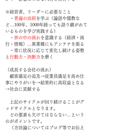
※経営者、リーダーに必要なこと
　・
普遍の法則
を学ぶ（論語や儒教な
ど…100年、1000年経っても語り継がれて
いるものを学び実践する）
　・
世の中の流れ
を意識する（経済・流
行・情報）…異業種にもアンテナを張る
　・常に状況に応じて変化し続ける姿勢
と
行動力・決断力
を磨く
（成長する会社の流れ）
　顧客満足の追及→従業員満足を高め仕
事にやりがいを→結果的に高収益となる
→社会に貢献する
　上記のサイクルが回り続けることがグ
ッドサイクルとなります。
　どの要素も欠けてはならない…という
のがポイントです。
　（方法論についてはブログ等でお伝え